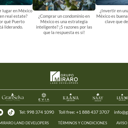
or lugar en México
¿Invertir en un
¿Comprar un condominio en
 en real estate?
México es buena 
México es una estrategia
or qué Puerto
clave que de
inteligente? ¡5 razones por las
tá liderando.
que la respuesta es sí!
Tel:
998 374 1090
Toll free:
+1 888 437 3707
info@g
 MIRARO LAND DEVELOPERS
TÉRMINOS Y CONDICIONES
AVISO