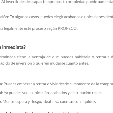
: Al invertir desde etapas tempranas, tu propiedad puede aument
ación
: En algunos casos, puedes elegir acabados o ubicaciones dent
ona legalmente este proceso según PROFECO:
ebles en preventa – PROFECO
a inmediata?
minada tiene la ventaja de que puedes habitarla o rentarla d
rápido de inversión o quieren mudarse cuanto antes.
a
: Puedes empezar a rentar o vivir desde el momento de la compra
al
: Ya puedes ver la ubicación, acabados y distribución reales.
o
: Menos espera y riesgo, ideal si ya cuentas con liquidez.