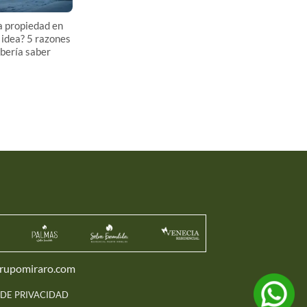
a propiedad en
idea? 5 razones
bería saber
rupomiraro.com
 DE PRIVACIDAD