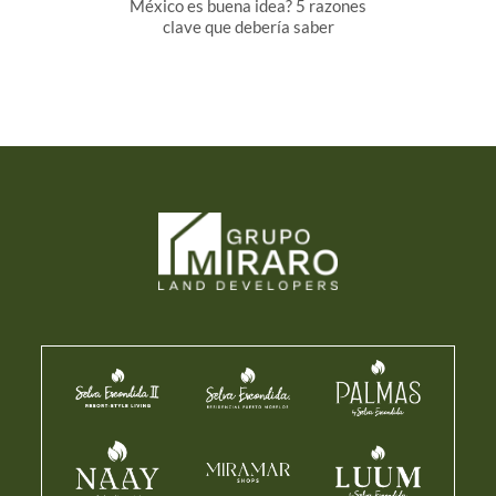
México es buena idea? 5 razones
clave que debería saber